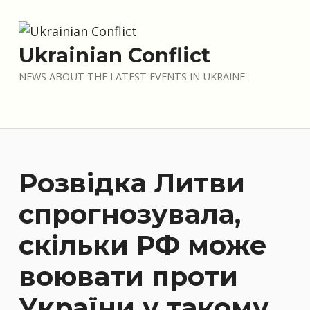
Skip to main navigation
Skip to main content
Skip to footer
Ukrainian Conflict
NEWS ABOUT THE LATEST EVENTS IN UKRAINE
Розвідка Литви
спрогнозувала,
скільки РФ може
воювати проти
України у такому